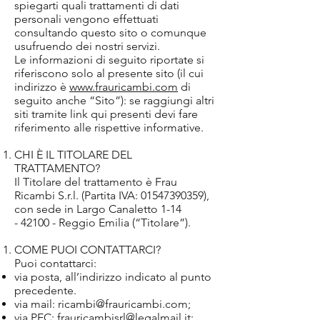
spiegarti quali trattamenti di dati
personali vengono effettuati
consultando questo sito o comunque
usufruendo dei nostri servizi.
Le informazioni di seguito riportate si
riferiscono solo al presente sito (il cui
indirizzo è
www.frauricambi.com
di
seguito anche “Sito”): se raggiungi altri
siti tramite link qui presenti devi fare
riferimento alle rispettive informative.
CHI È IL TITOLARE DEL
TRATTAMENTO?
Il Titolare del trattamento è Frau
Ricambi S.r.l. (Partita IVA:
01547390359)
,
con sede in Largo Canaletto 1-14
- 42100 - Reggio Emilia (“Titolare”).
COME PUOI CONTATTARCI?
Puoi contattarci:
via posta, all’indirizzo indicato al punto
precedente.
via mail:
ricambi@frauricambi.com
;
via PEC:
frauricambisrl@legalmail.it
;