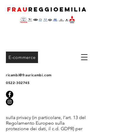
FRAU
REGGIOEMILIA
Privacy e
E-commerce
Cookie Policy
ricambi@frauricambi.com
0522-302745
INFORMAZIONI PRIVACY E COOKIE
Gentile utente,
con questo documento ti forniamo le
informazioni richieste dalla normativa
sulla privacy (in particolare, l’art. 13 del
Regolamento Europeo sulla
protezione dei dati, il c.d. GDPR) per