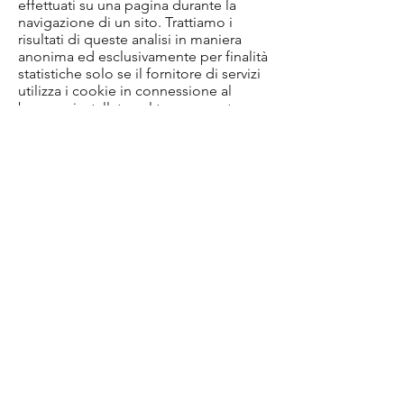
effettuati su una pagina durante la
navigazione di un sito. Trattiamo i
risultati di queste analisi in maniera
anonima ed esclusivamente per finalità
statistiche solo se il fornitore di servizi
utilizza i cookie in connessione al
browser installato sul tuo computer o
su altri dispositivi utilizzati per navigare
sul nostro sito.
Cookie di profilazione (che richiedono
il tuo CONSENSO):
Questo sito utilizza anche cookie di
profilazione e di terze parti, la cui
installazione è subordinata al tuo
consenso preventivo e che hanno il
compito di analizzare i comportamenti
dell’utente ai fini di marketing.
L’eventuale consenso prestato può
comunque essere revocato in ogni
momento, apponendo un flag sulla
relativa check box.
L’eventuale diniego all’utilizzo dei
cookie di profilazione non interferirà in